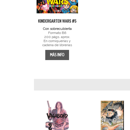
KINDERGARTEN WARS #5
Con sobrecubierta
Formato B6
200 págs. aprox.
En comiquerías y
cadena de librerías
MÁS INFO