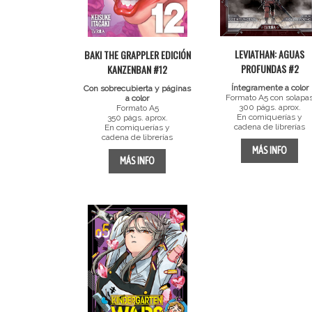
LEVIATHAN: AGUAS
BAKI THE GRAPPLER EDICIÓN
PROFUNDAS #2
KANZENBAN #12
Íntegramente a color
Con sobrecubierta y páginas
Formato A5 con solapa
a color
300 págs. aprox.
Formato A5
En comiquerías y
350 págs. aprox.
cadena de librerías
En comiquerías y
cadena de librerías
MÁS INFO
MÁS INFO