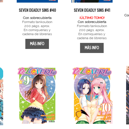
SEVEN DEADLY SINS #40
SEVEN DEADLY SINS #41
Co
Con sobrecubierta
¡ÚLTIMO TOMO!
Formato tankoubon
Con sobrecubierta
200 págs. aprox.
Formato tankoubon
En comiquerías y
200 págs. aprox.
cadena de librerías
En comiquerías y
cadena de librerías
MÁS INFO
MÁS INFO