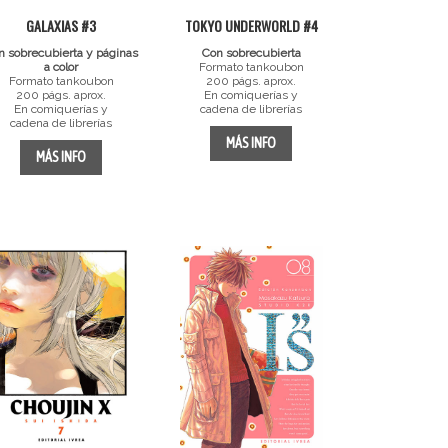
GALAXIAS #3
TOKYO UNDERWORLD #4
n sobrecubierta y páginas
Con sobrecubierta
a color
Formato tankoubon
Formato tankoubon
200 págs. aprox.
200 págs. aprox.
En comiquerías y
En comiquerías y
cadena de librerías
cadena de librerías
MÁS INFO
MÁS INFO