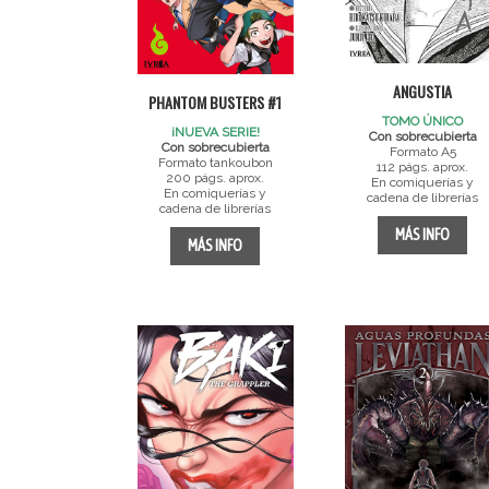
ANGUSTIA
PHANTOM BUSTERS #1
TOMO ÚNICO
¡NUEVA SERIE!
Con sobrecubierta
Con sobrecubierta
Formato A5
Formato tankoubon
112 págs. aprox.
200 págs. aprox.
En comiquerías y
En comiquerías y
cadena de librerías
cadena de librerías
MÁS INFO
MÁS INFO