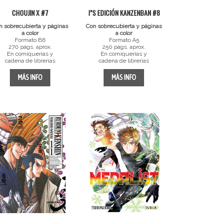
CHOUJIN X #7
I”S EDICIÓN KANZENBAN #8
n sobrecubierta y páginas
Con sobrecubierta y páginas
a color
a color
Formato B6
Formato A5
270 págs. aprox.
250 págs. aprox.
En comiquerías y
En comiquerías y
cadena de librerías
cadena de librerías
MÁS INFO
MÁS INFO