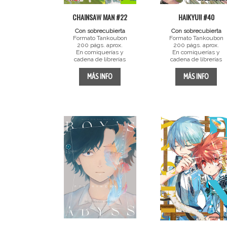
CHAINSAW MAN #22
HAIKYU!! #40
Con sobrecubierta
Con sobrecubierta
Formato Tankoubon
Formato Tankoubon
200 págs. aprox.
200 págs. aprox.
En comiquerías y
En comiquerías y
cadena de librerías
cadena de librerías
MÁS INFO
MÁS INFO