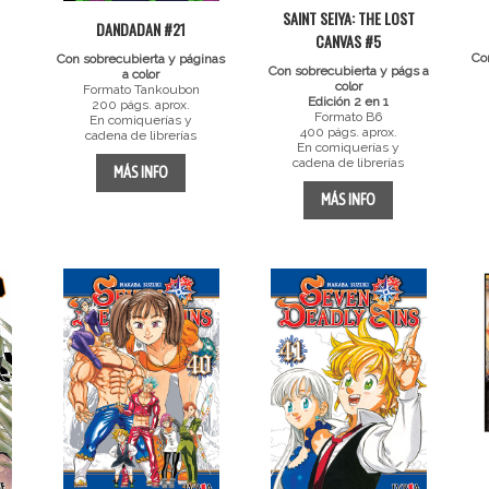
SAINT SEIYA: THE LOST
DANDADAN #21
CANVAS #5
Co
Con sobrecubierta y páginas
Con sobrecubierta y págs a
a color
color
Formato Tankoubon
Edición 2 en 1
200 págs. aprox.
Formato B6
En comiquerías y
400 págs. aprox.
cadena de librerías
En comiquerías y
cadena de librerías
MÁS INFO
MÁS INFO