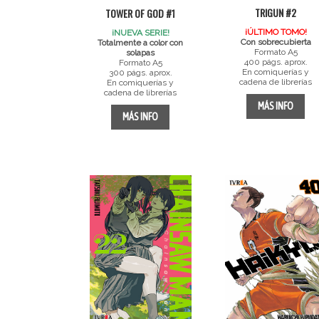
TRIGUN #2
TOWER OF GOD #1
¡ÚLTIMO TOMO!
¡NUEVA SERIE!
Con sobrecubierta
Totalmente a color con
Formato A5
solapas
400 págs. aprox.
Formato A5
En comiquerías y
300 págs. aprox.
cadena de librerías
En comiquerías y
cadena de librerías
MÁS INFO
MÁS INFO