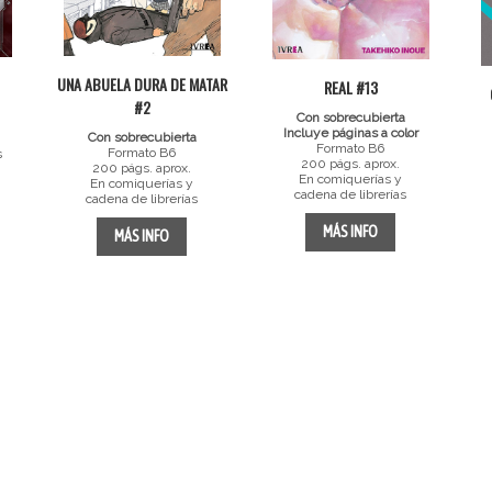
UNA ABUELA DURA DE MATAR
REAL #13
#2
Con sobrecubierta
Incluye páginas a color
Con sobrecubierta
Formato B6
Formato B6
s
200 págs. aprox.
200 págs. aprox.
En comiquerías y
En comiquerías y
cadena de librerías
cadena de librerías
MÁS INFO
MÁS INFO