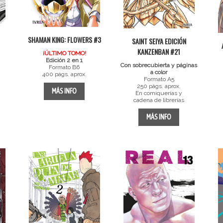
SHAMAN KING: FLOWERS #3
SAINT SEIYA EDICIÓN
KANZENBAN #21
¡ÚLTIMO TOMO!
Edición 2 en 1
Con sobrecubierta y páginas
Formato B6
a color
400 págs. aprox.
Formato A5
250 págs. aprox.
MÁS INFO
En comiquerías y
cadena de librerías
MÁS INFO