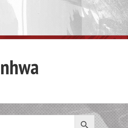
anhwa
Search Button