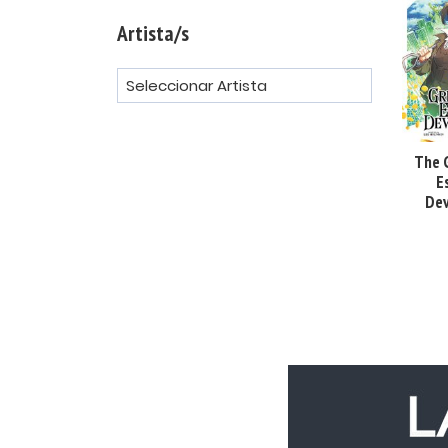
Artista/s
The 
E
Dev