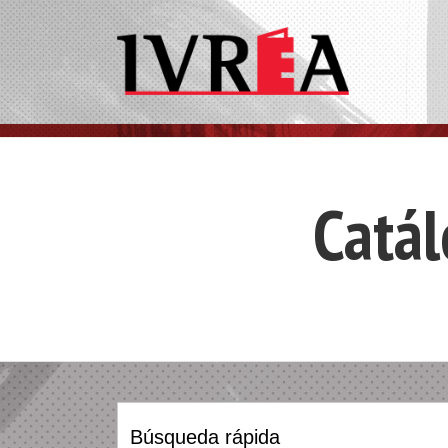
Catá
Search
for: