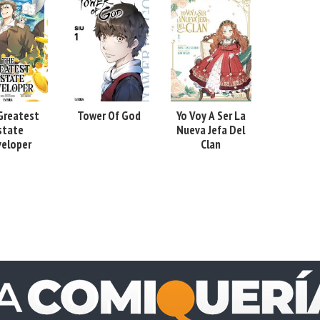
Greatest
Tower Of God
Yo Voy A Ser La
state
Nueva Jefa Del
eloper
Clan