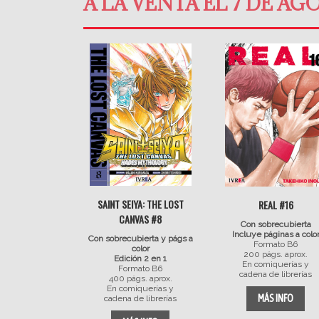
A LA VENTA EL 7 DE AG
SAINT SEIYA: THE LOST
REAL #16
CANVAS #8
Con sobrecubierta
Incluye páginas a colo
Con sobrecubierta y págs a
Formato B6
color
200 págs. aprox.
Edición 2 en 1
En comiquerías y
Formato B6
cadena de librerías
400 págs. aprox.
En comiquerías y
MÁS INFO
cadena de librerías