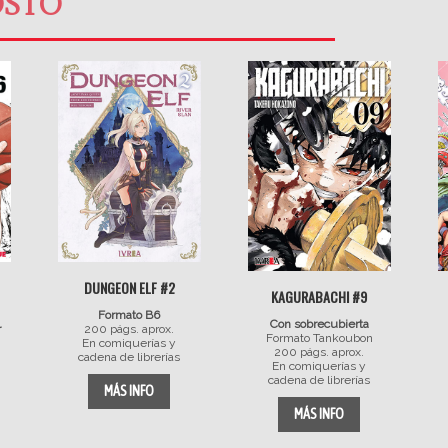
OSTO
DUNGEON ELF #2
KAGURABACHI #9
Formato B6
Con sobrecubierta
r
200 págs. aprox.
Formato Tankoubon
En comiquerías y
200 págs. aprox.
cadena de librerías
En comiquerías y
cadena de librerías
MÁS INFO
MÁS INFO