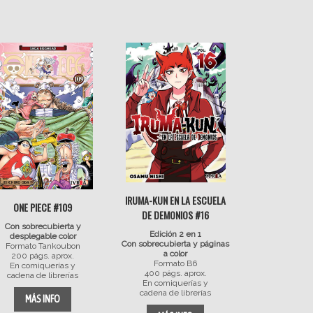
IRUMA-KUN EN LA ESCUELA
ONE PIECE #109
DE DEMONIOS #16
Con sobrecubierta y
Edición 2 en 1
desplegable color
Con sobrecubierta y páginas
Formato Tankoubon
a color
200 págs. aprox.
Formato B6
En comiquerías y
400 págs. aprox.
cadena de librerías
En comiquerías y
cadena de librerías
MÁS INFO