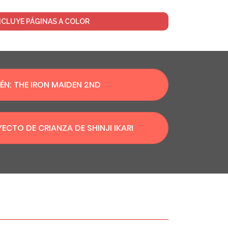
NCLUYE PÁGINAS A COLOR
IÉN: THE IRON MAIDEN 2ND
YECTO DE CRIANZA DE SHINJI IKARI