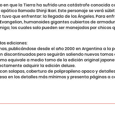
o en que la Tierra ha sufrido una catástrofe conocida 
 apático llamado Shinji Ikari. Este personaje se verá sú
uvo que enfrentar: la llegada de los Ángeles. Para enfre
Evangelion, humanoides gigantes cubiertos de armadur
migo; los cuales solo pueden ser manejados por chicos 
os ediciones:
nas, publicándose desde el año 2000 en Argentina a la pa
n discontinuados pero seguirán saliendo nuevos tomos
omo equivale a medio tomo de la edición original japone
tamente adquirir la edición deluxe.
on solapas, cobertura de polipropileno opaco y detalles
esa en los detalles más mínimos y presenta páginas a co