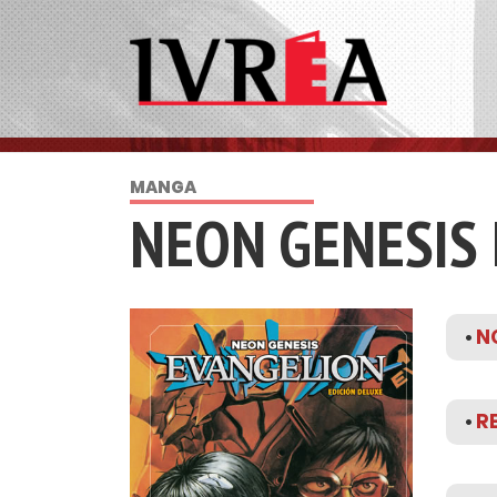
MANGA
NEON GENESIS
•
NO
•
RE