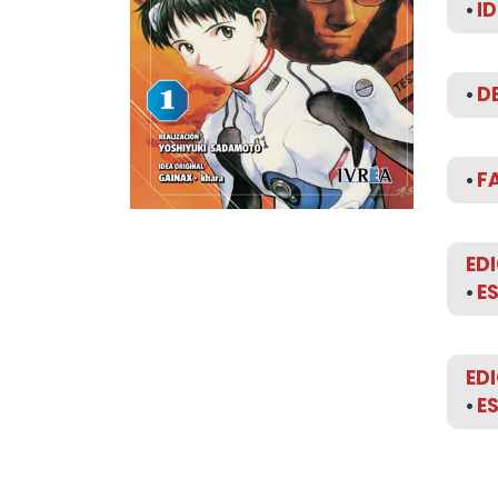
•
ID
•
D
•
FA
ED
•
E
ED
•
E