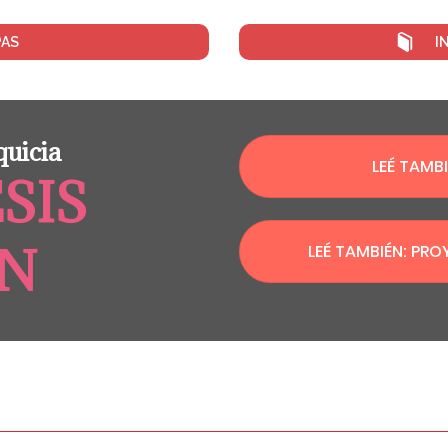
PAS
I
quicia
LEÉ TAMB
SIS
ON
LEÉ TAMBIÉN: PRO