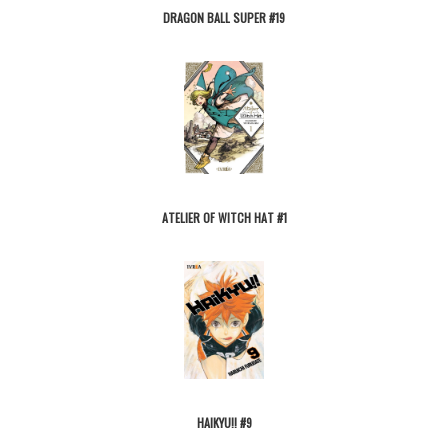
DRAGON BALL SUPER #19
ATELIER OF WITCH HAT #1
HAIKYU!! #9