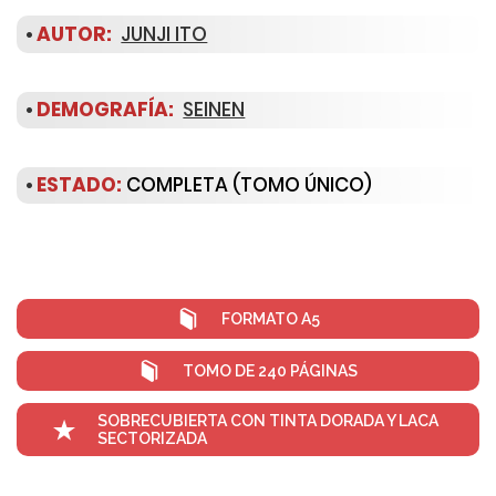
•
AUTOR:
JUNJI ITO
•
DEMOGRAFÍA:
SEINEN
•
ESTADO:
COMPLETA (TOMO ÚNICO)
FORMATO A5
TOMO DE 240 PÁGINAS
SOBRECUBIERTA CON TINTA DORADA Y LACA
SECTORIZADA