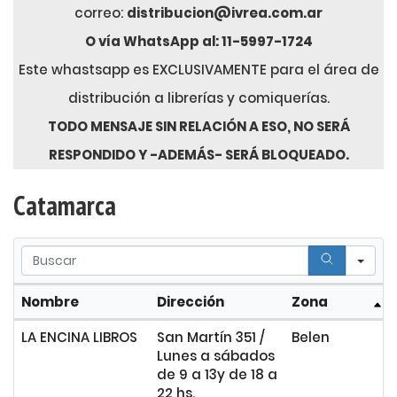
correo:
distribucion@ivrea.com.ar
O vía WhatsApp al: 11-5997-1724
Este whastsapp es EXCLUSIVAMENTE para el área de
distribución a librerías y comiquerías.
TODO MENSAJE SIN RELACIÓN A ESO, NO SERÁ
RESPONDIDO Y -ADEMÁS- SERÁ BLOQUEADO.
Catamarca
Se
Nombre
Dirección
Zona
LA ENCINA LIBROS
San Martín 351 /
Belen
Lunes a sábados
de 9 a 13y de 18 a
22 hs.